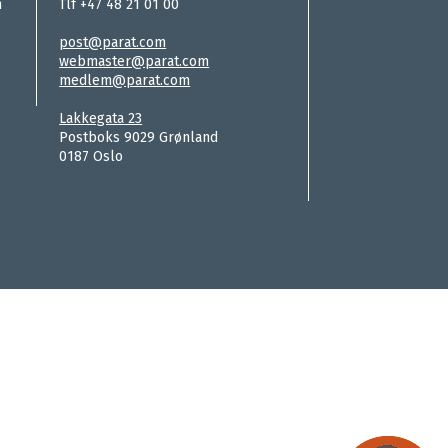
n
Tlf +47 48 21 01 00
.
post@parat.com
webmaster@parat.com
medlem@parat.com
.
Lakkegata 23
Postboks 9029 Grønland
0187 Oslo