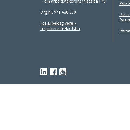
- din arbeidstakerorganisasjon i YS
Gå til parat.com
Parat
.
Org.nr. 971 480 270
Parat
forre
For arbeidsgivere -
registrere trekklister
Perso