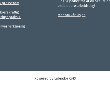
.
- og vi jobber for at du skal få e
s presserom
enda bedre arbeidsdag!
.
 bærekraftig
Mer om vår visjon
tningspraksis
nvernerklæring
Powered by Labrador CMS