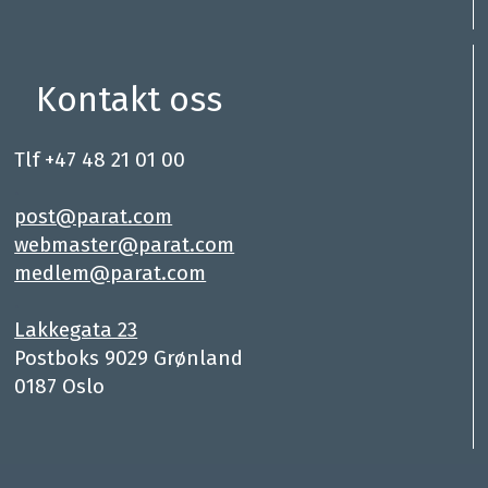
Kontakt oss
Tlf +47 48 21 01 00
.
post@parat.com
webmaster@parat.com
medlem@parat.com
.
Lakkegata 23
Postboks 9029 Grønland
0187 Oslo
Hei, jeg h