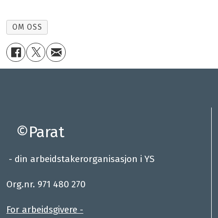
OM OSS
©Parat
- din arbeidstakerorganisasjon i YS
.
Org.nr. 971 480 270
For arbeidsgivere -