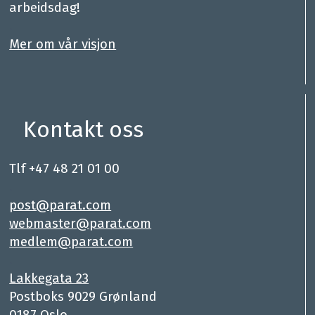
arbeidsdag!
.
Mer om vår visjon
Kontakt oss
Tlf +47 48 21 01 00
.
post@parat.com
webmaster@parat.com
medlem@parat.com
.
Lakkegata 23
Postboks 9029 Grønland
0187 Oslo